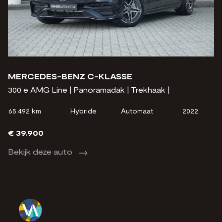
MERCEDES-BENZ C-KLASSE
M
300 e AMG Line | Panoramadak | Trekhaak |
18
65.492 km
Hybride
Automaat
2022
26
€ 39.900
€
Bekijk deze auto
B