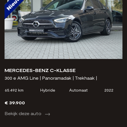
MERCEDES-BENZ C-KLASSE
M
300 e AMG Line | Panoramadak | Trekhaak |
18
65.492 km
Hybride
Automaat
2022
26
€ 39.900
€
Bekijk deze auto
B