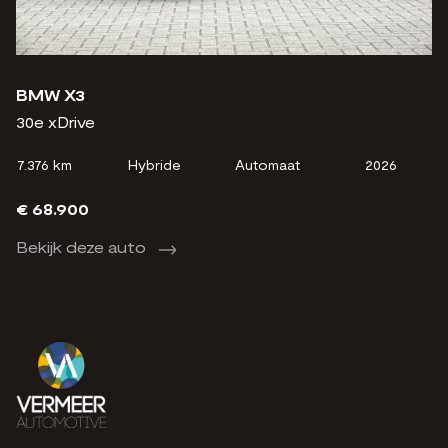
BMW X3
B
30e xDrive
30
7.376 km
Hybride
Automaat
2026
7.
€ 68.900
€
Bekijk deze auto
B